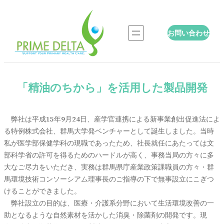
内
容
お問い合わせ
を
ス
キ
ッ
プ
「精油のちから」を活用した製品開発
弊社は平成15年9月24日、産学官連携による新事業創出促進法によ
る特例株式会社、群馬大学発ベンチャーとして誕生しました。当時
私が医学部保健学科の現職であったため、社長就任にあたっては文
部科学省の許可を得るためのハードルが高く、事務当局の方々に多
大なご尽力をいただき、実務は群馬県庁産業政策課職員の方々・群
馬環境技術コンソーシアム理事長のご指導の下で無事設立にこぎつ
けることができました。
弊社設立の目的は、医療・介護系分野において生活環境改善の一
助となるような自然素材を活かした消臭・除菌剤の開発です。現