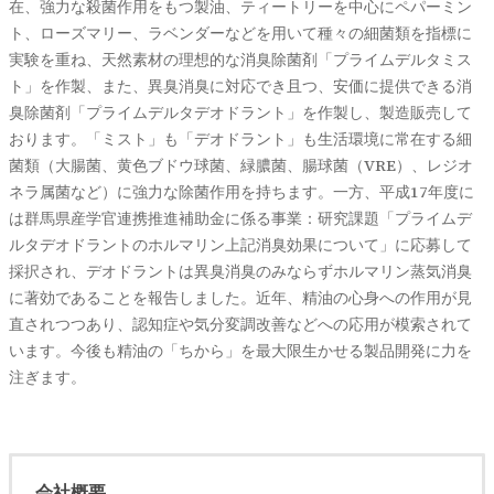
在、強力な殺菌作用をもつ製油、ティートリーを中心にペパーミン
ト、ローズマリー、ラベンダーなどを用いて種々の細菌類を指標に
実験を重ね、天然素材の理想的な消臭除菌剤「プライムデルタミス
ト」を作製、また、異臭消臭に対応でき且つ、安価に提供できる消
臭除菌剤「プライムデルタデオドラント」を作製し、製造販売して
おります。「ミスト」も「デオドラント」も生活環境に常在する細
菌類（大腸菌、黄色ブドウ球菌、緑膿菌、腸球菌（VRE）、レジオ
ネラ属菌など）に強力な除菌作用を持ちます。一方、平成17年度に
は群馬県産学官連携推進補助金に係る事業：研究課題「プライムデ
ルタデオドラントのホルマリン上記消臭効果について」に応募して
採択され、デオドラントは異臭消臭のみならずホルマリン蒸気消臭
に著効であることを報告しました。近年、精油の心身への作用が見
直されつつあり、認知症や気分変調改善などへの応用が模索されて
います。今後も精油の「ちから」を最大限生かせる製品開発に力を
注ぎます。
会社概要