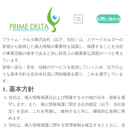
内
容
お問い合わせ
を
ス
キ
プライム・デルタ株式会社（以下、当社）は、ステークホルダーの
ッ
皆様から取得した個人情報の重要性を認識し、保護することを当社
プ
の事業活動の基本であると共に経営上の最重要な課題の一つと考え
ています。
皆様へ安心・安全・信頼のサービスを提供していくため、以下のよ
うな基本方針を定め全社員に周知徹底を図り、これを遵守していま
す。
1. 基本方針
当社は、個人情報保護法および関連するその他の法令・規範を遵
守します。また、個人情報保護に関する社内規定（以下、当社規
定）を定め、これを実施し、維持すると共に、継続的な改善に努
めます。
当社は、個人情報保護に関する管理体制を確立するとともに、当